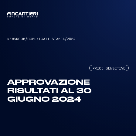
CAPTAIN
NEWSROOM
/
COMUNICATI STAMPA
/
2024
PRICE SENSITIVE
APPROVAZIONE
RISULTATI AL 30
GIUGNO 2024