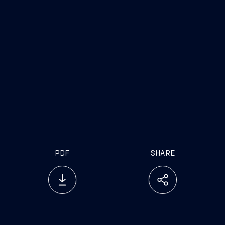
FINCANTIERI S.p.A.
www.fincantieri.com
www.emarketstorage.it
PDF
SHARE