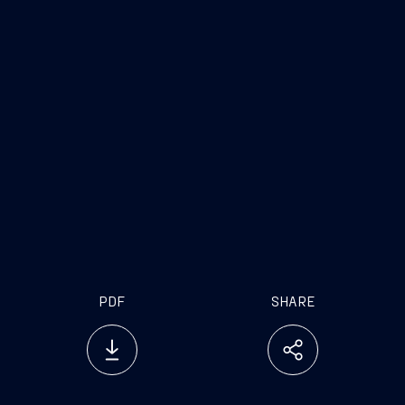
Fincantieri
Società
www.fincantieri.com
www.emarketstorage.it
PDF
SHARE