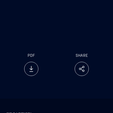
seconda nave di Oceania Cruises è prevista
contrattualmente per il quarto trimestre del 2028,
ma potrebbe essere posticipata al 2029. Tutte le
date di consegna previste sono preliminari e
soggette a modifiche.
PDF
SHARE