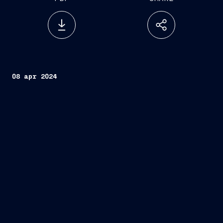
08 apr 2024
4 nuove navi
di nuova generazione da crociera: 2 destinate al
brand Regent Seven Seas Cruises e 2 per il