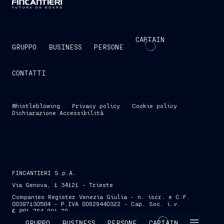
CAPTAIN
GRUPPO
BUSINESS
PERSONE
CONTATTI
Whistleblowing
Privacy policy
Cookie policy
Dichiarazione Accessibilità
FINCANTIERI S.p.A.
Via Genova, 1 34121 - Trieste
Companies Register Venezia Giulia - n. iscr. e C.F.
00397130584 - P.IVA 00629440322 - Cap. Soc. i.v.
€ 881.764.991,70
SKIP INTRO
GRUPPO
BUSINESS
PERSONE
CAPTAIN