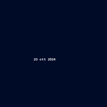
23 ott 2024
nuove navi da crociera