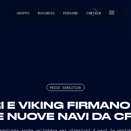
GRUPPO
BUSINESS
PERSONE
CAPTAIN
CAPTAIN
PRICE SENSITIVE
I E VIKING FIRMAN
E NUOVE NAVI DA C
aggiunta anche un’intesa per ulteriori 4 navi in opzio