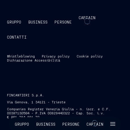
CAPTAIN
GRUPPO
BUSINESS
PERSONE
CONTATTI
Whistleblowing
Privacy policy
Cookie policy
Dichiarazione Accessibilità
FINCANTIERI S.p.A.
Via Genova, 1 34121 - Trieste
Companies Register Venezia Giulia - n. iscr. e C.F.
00397130584 - P.IVA 00629440322 - Cap. Soc. i.v.
€ 881.764.991,70
SKIP INTRO
GRUPPO
BUSINESS
PERSONE
CAPTAIN