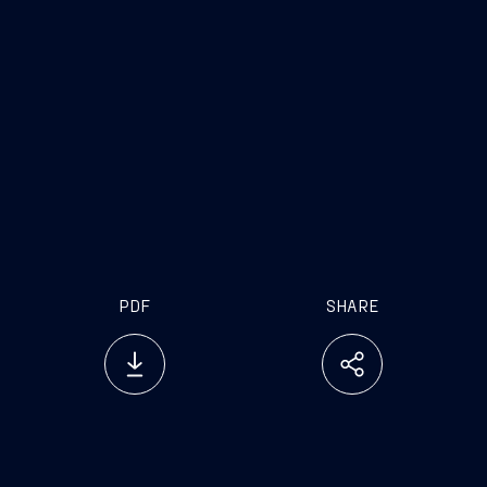
circa 27.000 tonnellate
193 metri di lunghezza
circa 20 nodi di velocità
235 persone tra equipaggio e specialisti
capacità di soccorso in mare
Capacità di recupero mezzi e materiali dalla
superficie e dal fondo
base per operazioni di soccorso tramite
elicotteri ed imbarcazioni speciali
PDF
SHARE