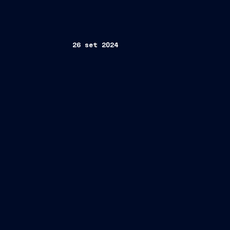
26 set 2024
Cruises
Cristiano Bazzara
Direttore