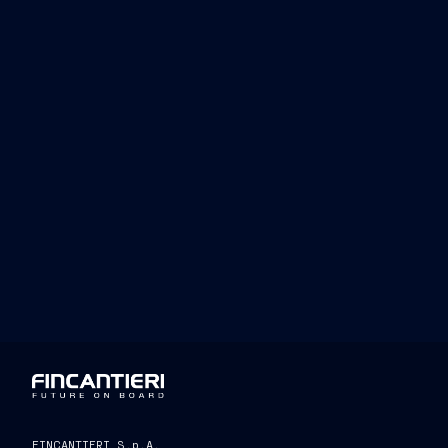
Investor Relations
Press 
Tel. +39 040 3192279
Tel. 
investor.relations@fincantieri.it
press.
FINCANTIERI S.p.A.