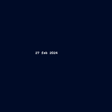
27 feb 2024
Conference Call dei Risultati FY 2023