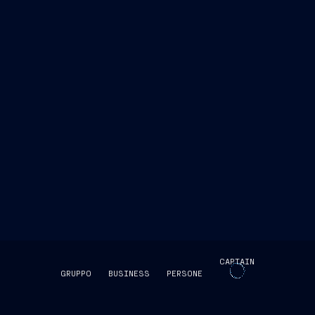
sito istituzionale di Gruppo
Office
+39 040 3192473
office@fincantieri.it
CAPTAIN
GRUPPO
BUSINESS
PERSONE