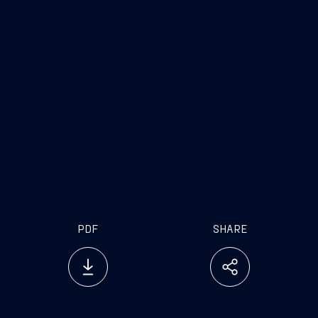
www.fincantieri.com
www.emarketstorage.it
PDF
SHARE