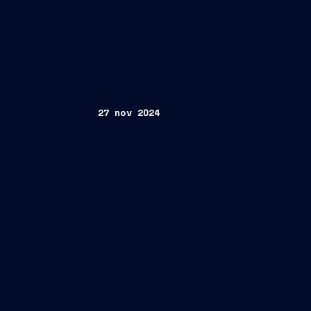
27 nov 2024
Le imprese della filiera di Fincantieri 
l’internazionalizzazione di SIMEST, per
tecnologica e digitale e sostenibilità, 
esteri
Milano/Trieste, 27 novembre 2024