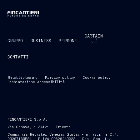
CAPTAIN
GRUPPO
BUSINESS
PERSONE
CONTATTI
Whistleblowing
Privacy policy
Cookie policy
Dichiarazione Accessibilità
FINCANTIERI S.p.A.
Via Genova, 1 34121 - Trieste
Companies Register Venezia Giulia - n. iscr. e C.F.
00397130584 - P.IVA 00629440322 - Cap. Soc. i.v.