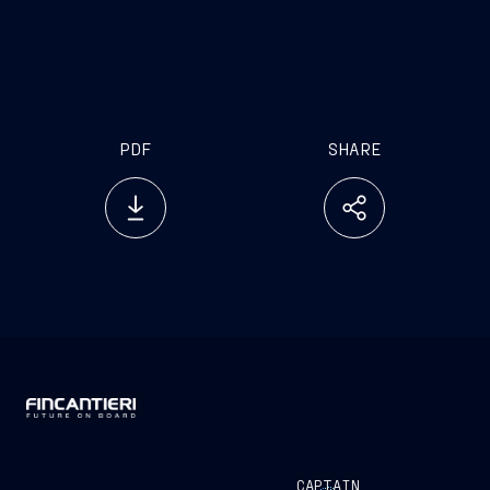
www.emarketstorage.it
PDF
SHARE
CAPTAIN