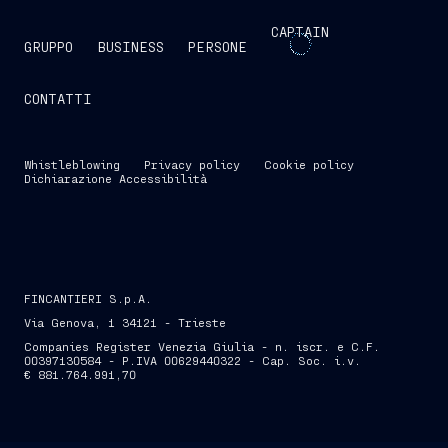
CAPTAIN
GRUPPO
BUSINESS
PERSONE
CONTATTI
Whistleblowing
Privacy policy
Cookie policy
Dichiarazione Accessibilità
FINCANTIERI S.p.A.
Via Genova, 1 34121 - Trieste
Companies Register Venezia Giulia - n. iscr. e C.F.
00397130584 - P.IVA 00629440322 - Cap. Soc. i.v.
€ 881.764.991,70