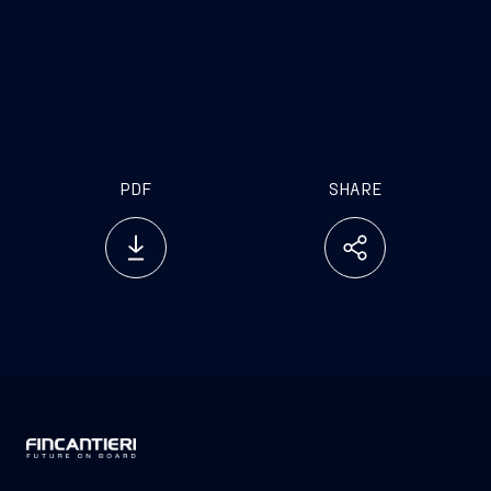
in Italy; Mediolanum International Funds Limited
– Challenge Funds – Challenge Italian Equity,
Mediolanum Gestione Fondi Sgr S.P.A. gestore dei
fondi: Mediolanum Flessibile Futuro Italia e
Mediolanum Flessibile Sviluppo Italia.
PDF
SHARE