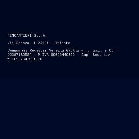
FINCANTIERI S.p.A.
Via Genova, 1 34121 - Trieste
Companies Register Venezia Giulia - n. iscr. e C.F.
00397130584 - P.IVA 00629440322 - Cap. Soc. i.v.
€ 881.764.991,70