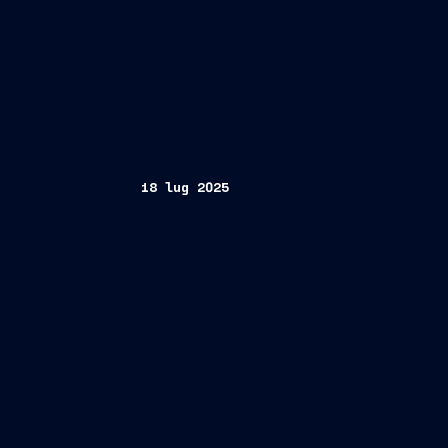
18 lug 2025
tonnellate
113