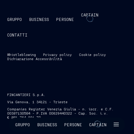
CAPTAIN
GRUPPO
BUSINESS
PERSONE
CONTATTI
Whistleblowing
Privacy policy
Cookie policy
Dichiarazione Accessibilità
FINCANTIERI S.p.A.
Via Genova, 1 34121 - Trieste
Companies Register Venezia Giulia - n. iscr. e C.F.
00397130584 - P.IVA 00629440322 - Cap. Soc. i.v.
€ 881.764.991,70
SKIP INTRO
GRUPPO
BUSINESS
PERSONE
CAPTAIN