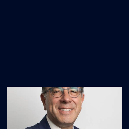
nuove frontiere di leadership e responsabilità
sociale.»
Top Employers Institute