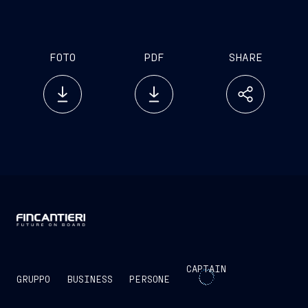
punto di riferimento e catalizzatore di innovazione
dirompente e di eccellenza operativa nel settore
FOTO
PDF
SHARE
CAPTAIN
GRUPPO
BUSINESS
PERSONE