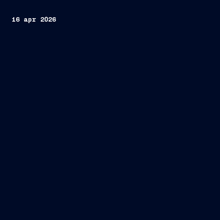
16 apr 2026
la relazione finanziaria annuale,