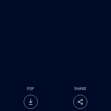
www. fincantieri.com
www.emarketstorage.it
)
PDF
SHARE