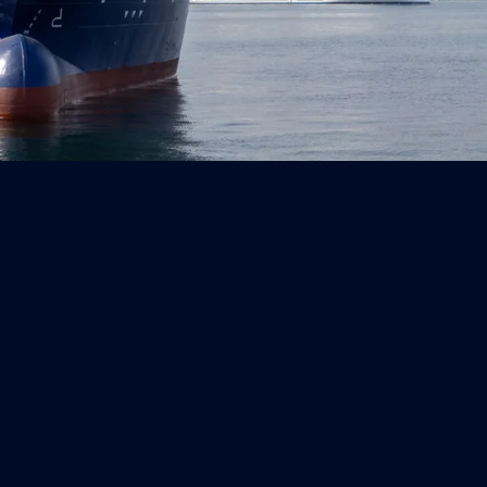
l’unità polivalente di supporto “Tritone”