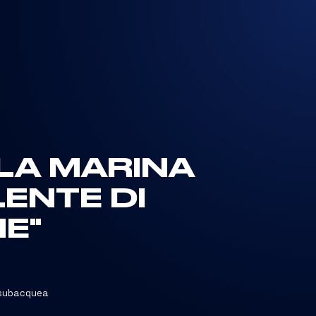
LA MARINA
LENTE DI
E"
subacquea