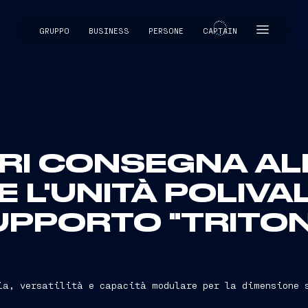
GRUPPO
BUSINESS
PERSONE
CAPTAIN
CAPTAIN
ERI CONSEGNA AL
E L'UNITÀ POLIVA
UPPORTO "TRITON
ia, versatilità e capacità modulare per la dimensione 