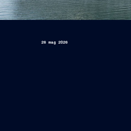
26 mag 2026
Jeff
Giorgio Gomiero
Gilberto Tobaldi