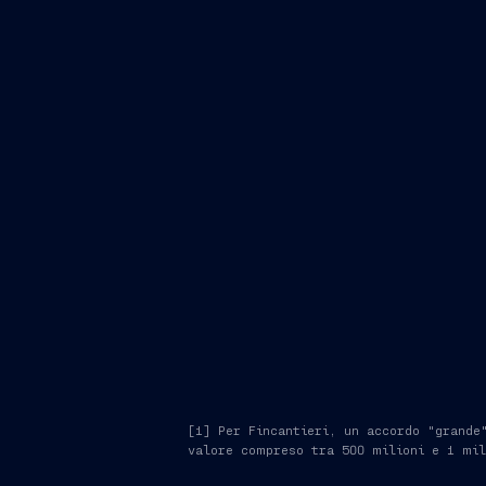
lung
34.000 tonnellate
suit
Pierroberto Folgiero, Amministratore 
“Questo nuovo ordine rappres
della partnership con Marc-Henry Cruis
l’innovazione nell’ospitalità di lusso in
nave riflette la solidità di una visione
del mercato per un concept che ha sap
unisce ospitalità di lusso e cantieristic
cantiere di Ancona, la nave rafforza ult
di Fincantieri per la costruzione di nav
competenze industriali si uniscono per of
[1] Per Fincantieri, un accordo "grande
valore compreso tra 500 milioni e 1 mil