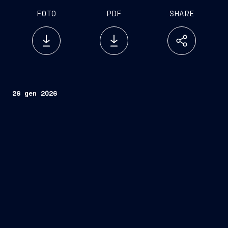
FOTO
PDF
SHARE
26 gen 2026
Gruppo Fincantieri
e-phors
potenziamento della cyber
resilienza delle unità navali