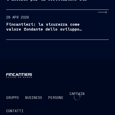
una Joint Venture per lo sviluppo
della cantieristica navale in
Albania
28 APR 2026
Fincantieri: la sicurezza come
valore fondante dello sviluppo
industriale
CAPTAIN
GRUPPO
BUSINESS
PERSONE
CONTATTI