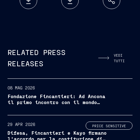
RELATED PRESS
VEDI
TUTTI
RELEASES
08 MAG 2026
Fondazione Fincantieri: Ad Ancona
il primo incontro con il mondo
accademico per presentare la
collana sulla storia della
cantieristica italiana
29 APR 2026
PRICE SENSITIVE
Difesa, Fincantieri e Kayo firmano
l'accordo per la costituzione di