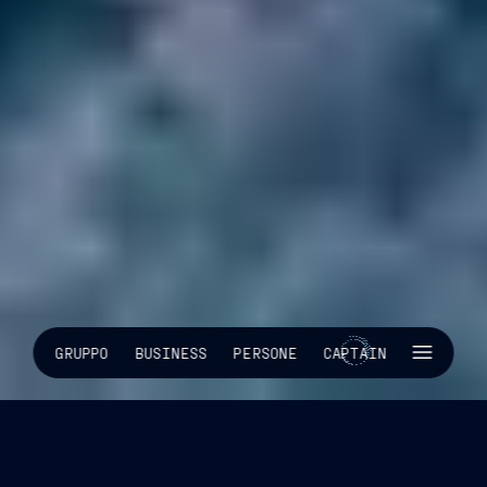
SKIP INTRO
GRUPPO
BUSINESS
PERSONE
CAPTAIN