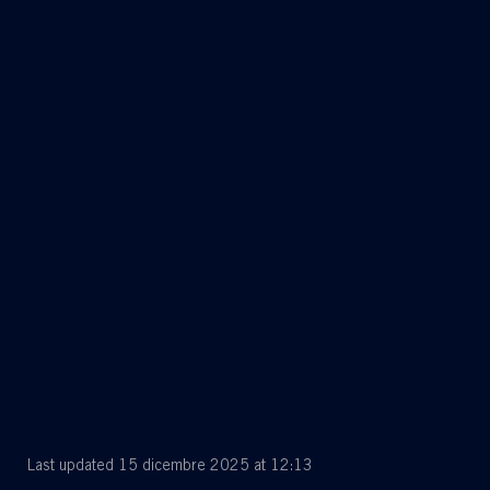
territori
ZEUS
(Zero Emission Ultimate Ship)
fuel cell.
crea valore diffuso
Last updated 15 dicembre 2025 at 12:13