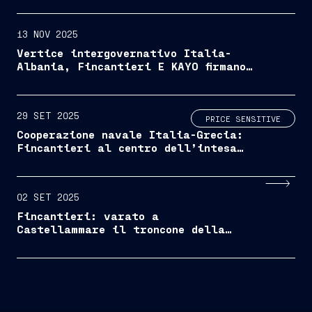
13 NOV 2025
Vertice intergovernativo Italia-
Albania, Fincantieri E KAYO firmano
un accordo per una JV navale nel
paese
29 SET 2025
PRICE SENSITIVE
Cooperazione navale Italia-Grecia:
Fincantieri al centro dell’intesa
strategica
02 SET 2025
Fincantieri: varato a
Castellammare il troncone della
terza LSS per Chantiers de
l’Atlantique