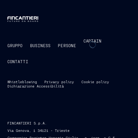
CAPTAIN
GRUPPO
BUSINESS
PERSONE
CONTATTI
Whistleblowing
Privacy policy
Cookie policy
Dichiarazione Accessibilità
FINCANTIERI S.p.A.
Via Genova, 1 34121 - Trieste
Companies Register Venezia Giulia - n. iscr. e C.F.