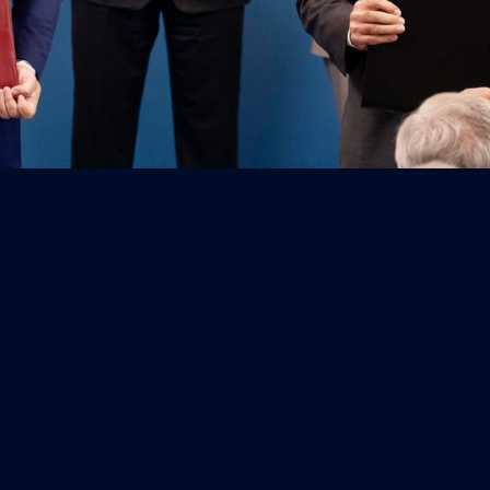
o tra Italia e Albania
struzione e manutenzione di navi militari in Albania