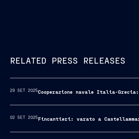
“L’accordo odierno rappr
collaborazione tra Italia e Albania. Un
progetto che rafforza la filiera navale m
infrastrutturale, e apre nuove prospetti
concreta di come la sinergia tra aziend
RELATED PRESS RELEASES
29 SET 2025
Cooperazione navale Italia-Grecia:
02 SET 2025
Fincantieri: varato a Castellamma