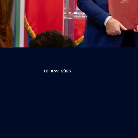
13 nov 2025
vertice intergovernativ
Fincantieri e KAYO
co