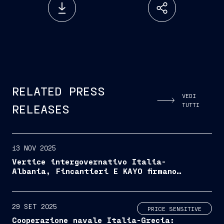
RELATED PRESS
VEDI
TUTTI
RELEASES
13 NOV 2025
Vertice intergovernativo Italia-
Albania, Fincantieri E KAYO firmano
un accordo per una JV navale nel
paese
29 SET 2025
PRICE SENSITIVE
Cooperazione navale Italia-Grecia: