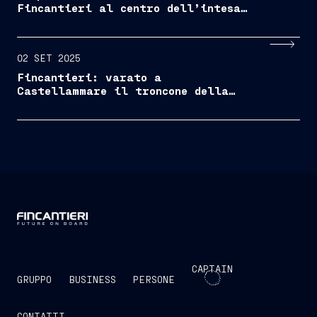
Fincantieri al centro dell’intesa
strategica
02 SET 2025
Fincantieri: varato a
Castellammare il troncone della
terza LSS per Chantiers de
l’Atlantique
CAPTAIN
GRUPPO
BUSINESS
PERSONE
CONTATTI