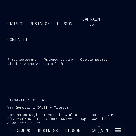
CAPTAIN
GRUPPO
BUSINESS
PERSONE
CONTATTI
Whistleblowing
Privacy policy
Cookie policy
Dichiarazione Accessibilità
FINCANTIERI S.p.A.
Via Genova, 1 34121 - Trieste
Companies Register Venezia Giulia - n. iscr. e C.F.
00397130584 - P.IVA 00629440322 - Cap. Soc. i.v.
€ 881.764.991,70
SKIP INTRO
GRUPPO
BUSINESS
PERSONE
CAPTAIN