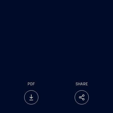
dual-fuel
[1]
Per Fincantieri, un accordo molto importante
nel comparto crocieristico è rappresentato da un
accordo del valore superiore a 2 miliardi di euro.
PDF
SHARE