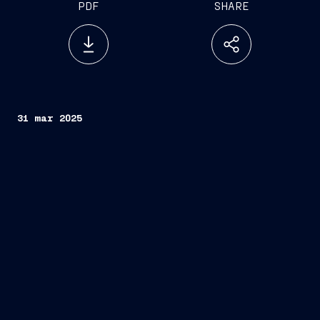
PDF
SHARE
31 mar 2025
Memorandum of Agreement
due nuove navi da
crociera destinate al brand Marella Cruises